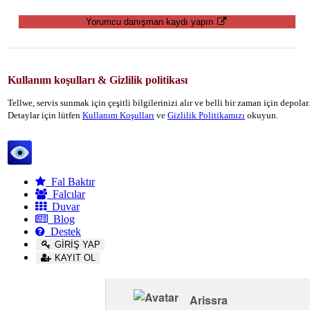
Yorumcu danışman kaydı yapın
Kullanım koşulları & Gizlilik politikası
Tellwe, servis sunmak için çeşitli bilgilerinizi alır ve belli bir zaman için depola
Detaylar için lütfen
Kullanım Koşulları
ve
Gizlilik Politikamızı
okuyun.
Tellwe
Fal Baktır
Falcılar
Duvar
Blog
Destek
GİRİŞ YAP
KAYIT OL
Arissra