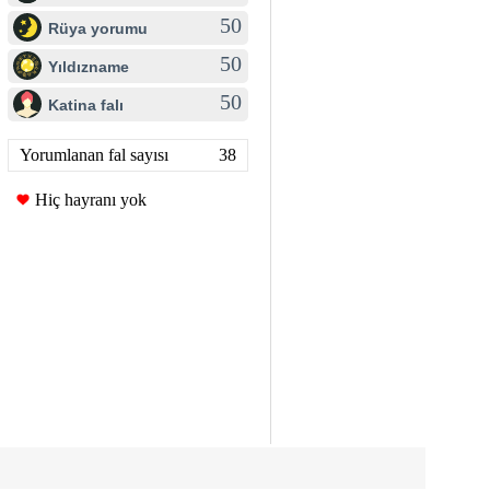
50
Rüya yorumu
50
Yıldızname
50
Katina falı
Yorumlanan fal sayısı
38
Hiç hayranı yok