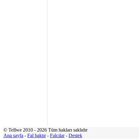
© Tellwe 2010 - 2026 Tüm hakları saklıdır
Ana sayfa
-
Fal baktır
-
Falcılar
-
Destek