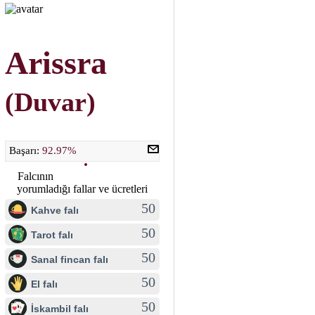
Arissra
(Duvar)
Başarı:
92.97%
Falcının
yorumladığı fallar ve ücretleri
50
Kahve falı
50
Tarot falı
50
Sanal fincan falı
50
El falı
50
İskambil falı