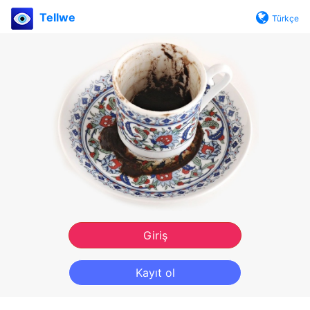
Tellwe
Türkçe
Giriş
Kayıt ol