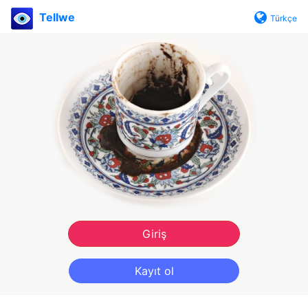
Tellwe
Türkçe
Giriş
Kayıt ol