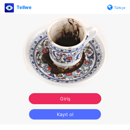
Tellwe
Türkçe
Giriş
Kayıt ol