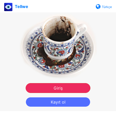
Tellwe
Türkçe
Giriş
Kayıt ol