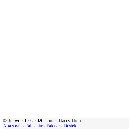
© Tellwe 2010 - 2026 Tüm hakları saklıdır
Ana sayfa
-
Fal baktır
-
Falcılar
-
Destek