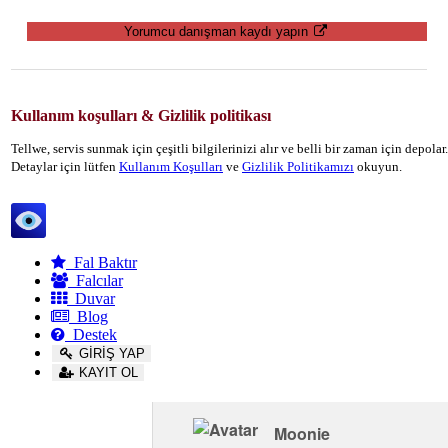
Yorumcu danışman kaydı yapın
Kullanım koşulları & Gizlilik politikası
Tellwe, servis sunmak için çeşitli bilgilerinizi alır ve belli bir zaman için depola
Detaylar için lütfen
Kullanım Koşulları
ve
Gizlilik Politikamızı
okuyun.
Tellwe
Fal Baktır
Falcılar
Duvar
Blog
Destek
GİRİŞ YAP
KAYIT OL
Moonie