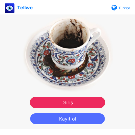
Tellwe
Türkçe
Giriş
Kayıt ol