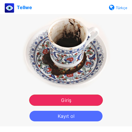
Tellwe
Türkçe
Giriş
Kayıt ol