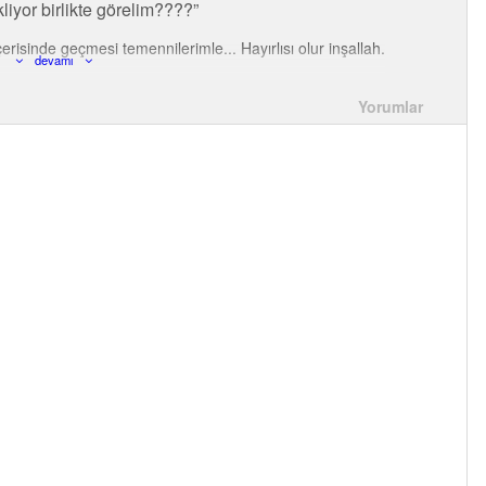
kliyor birlikte görelim????
erisinde geçmesi temennilerimle... Hayırlısı olur inşallah.
devamı
Yorumlar