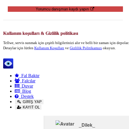
Yorumcu danışman kaydı yapın
Kullanım koşulları & Gizlilik politikası
Tellwe, servis sunmak için çeşitli bilgilerinizi alır ve belli bir zaman için depola
Detaylar için lütfen
Kullanım Koşulları
ve
Gizlilik Politikamızı
okuyun.
Tellwe
Fal Baktır
Falcılar
Duvar
Blog
Destek
GİRİŞ YAP
KAYIT OL
_Dilek_