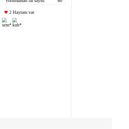
Yorumlanan fal sayısı
80
2 Hayranı var