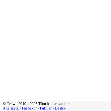
© Tellwe 2010 - 2026 Tüm hakları saklıdır
Ana sayfa
-
Fal baktır
-
Falcılar
-
Destek