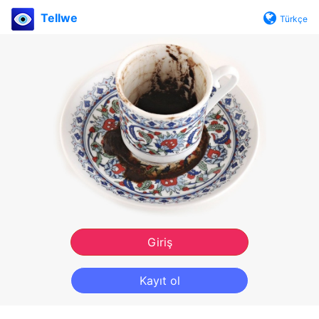
Tellwe
Türkçe
Giriş
Kayıt ol