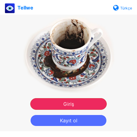
Tellwe
Türkçe
Giriş
Kayıt ol