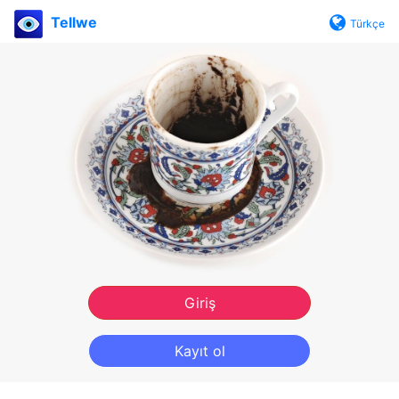
Tellwe
Türkçe
Giriş
Kayıt ol