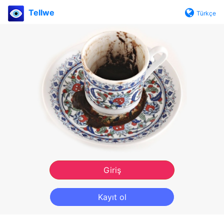
Tellwe
Türkçe
Giriş
Kayıt ol