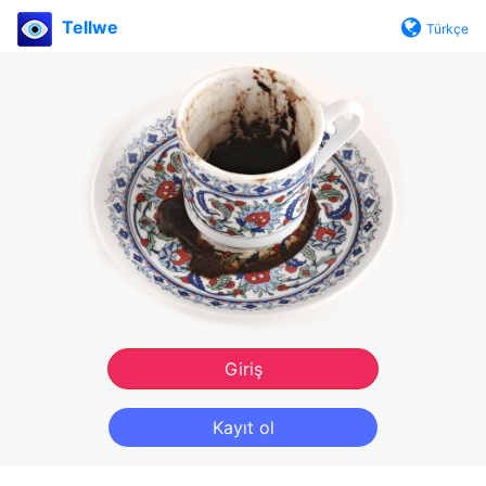
Tellwe
Türkçe
Giriş
Kayıt ol