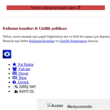
Yorumcu danışman kaydı yapın
Kullanım koşulları & Gizlilik politikası
Tellwe, servis sunmak için çeşitli bilgilerinizi alır ve belli bir zaman için depola
Detaylar için lütfen
Kullanım Koşulları
ve
Gizlilik Politikamızı
okuyun.
Tellwe
Fal Baktır
Falcılar
Duvar
Blog
Destek
GİRİŞ YAP
KAYIT OL
Medyumcetin