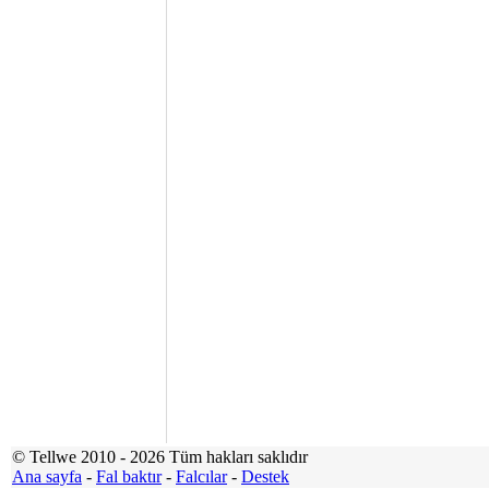
© Tellwe 2010 - 2026 Tüm hakları saklıdır
Ana sayfa
-
Fal baktır
-
Falcılar
-
Destek