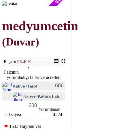
medyumcetin
(Duvar)
Başarı:
98.40%
Falcının
yorumladığı fallar ve ücretleri
600
Kahve+Tarot
Kahve+Katina Falı
600
Yorumlanan
fal sayısı
4274
1533 Hayranı var