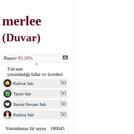
merlee
(Duvar)
Başarı:
93.20%
Falcının
yorumladığı fallar ve ücretleri
50
Kahve falı
50
Tarot falı
50
Sanal fincan falı
50
Katina falı
Yorumlanan fal sayısı
180045