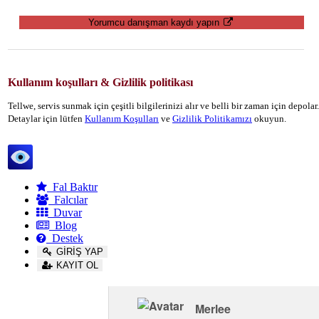
Yorumcu danışman kaydı yapın
Kullanım koşulları & Gizlilik politikası
Tellwe, servis sunmak için çeşitli bilgilerinizi alır ve belli bir zaman için depola
Detaylar için lütfen
Kullanım Koşulları
ve
Gizlilik Politikamızı
okuyun.
Tellwe
Fal Baktır
Falcılar
Duvar
Blog
Destek
GİRİŞ YAP
KAYIT OL
Merlee