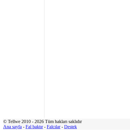
© Tellwe 2010 - 2026 Tüm hakları saklıdır
Ana sayfa
-
Fal baktır
-
Falcılar
-
Destek