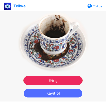
Tellwe
Türkçe
Giriş
Kayıt ol