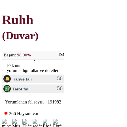
Ruhh
(Duvar)
Başarı:
98.00%
Falcının
yorumladığı fallar ve ücretleri
50
Kahve falı
50
Tarot falı
Yorumlanan fal sayısı
191982
266 Hayranı var