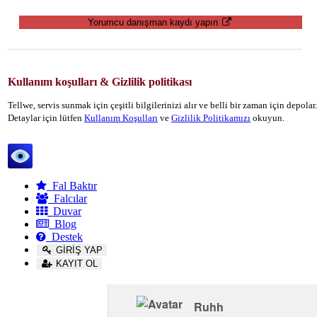
Yorumcu danışman kaydı yapın
Kullanım koşulları & Gizlilik politikası
Tellwe, servis sunmak için çeşitli bilgilerinizi alır ve belli bir zaman için depola
Detaylar için lütfen
Kullanım Koşulları
ve
Gizlilik Politikamızı
okuyun.
Tellwe
Fal Baktır
Falcılar
Duvar
Blog
Destek
GİRİŞ YAP
KAYIT OL
Ruhh