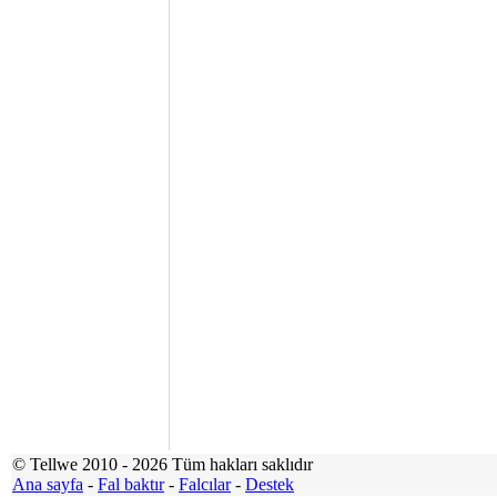
© Tellwe 2010 - 2026 Tüm hakları saklıdır
Ana sayfa
-
Fal baktır
-
Falcılar
-
Destek