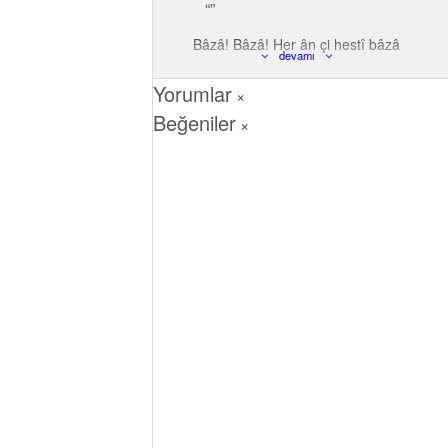
Bâzâ! Bâzâ! Her ân çi hestî bâzâ
devamı
Yorumlar
×
Beğeniler
×