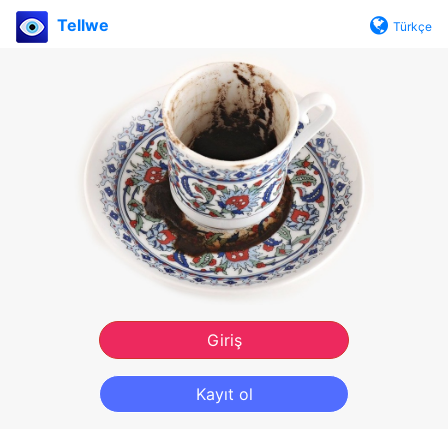
Tellwe
Türkçe
Giriş
Kayıt ol