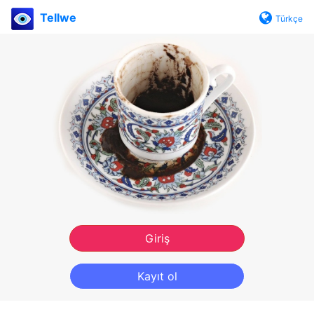
Tellwe
Türkçe
Giriş
Kayıt ol