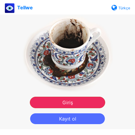
Tellwe
Türkçe
Giriş
Kayıt ol