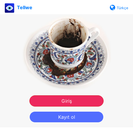
Tellwe
Türkçe
Giriş
Kayıt ol