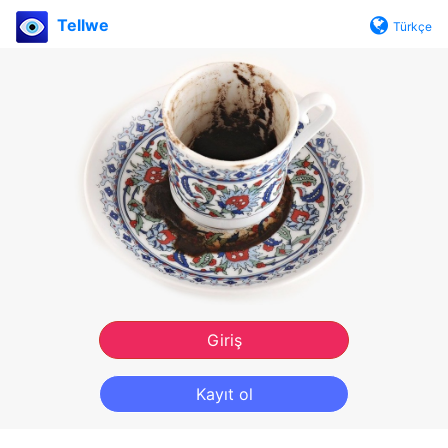
Tellwe
Türkçe
Giriş
Kayıt ol