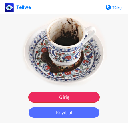
Tellwe
Türkçe
Giriş
Kayıt ol