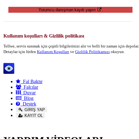
Yorumcu danışman kaydı yapın
Kullanım koşulları & Gizlilik politikası
Tellwe, servis sunmak için çeşitli bilgilerinizi alır ve belli bir zaman için depola
Detaylar için lütfen
Kullanım Koşulları
ve
Gizlilik Politikamızı
okuyun.
Tellwe
Fal Baktır
Falcılar
Duvar
Blog
Destek
GİRİŞ YAP
KAYIT OL