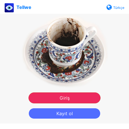
Tellwe
Türkçe
Giriş
Kayıt ol