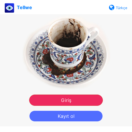
Tellwe
Türkçe
Giriş
Kayıt ol