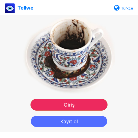
Tellwe
Türkçe
Giriş
Kayıt ol