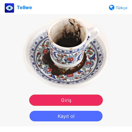
Tellwe
Türkçe
Giriş
Kayıt ol