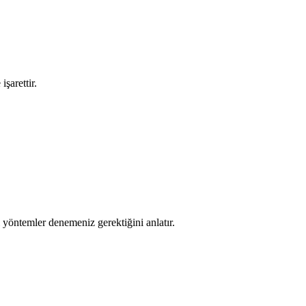
işarettir.
lı yöntemler denemeniz gerektiğini anlatır.