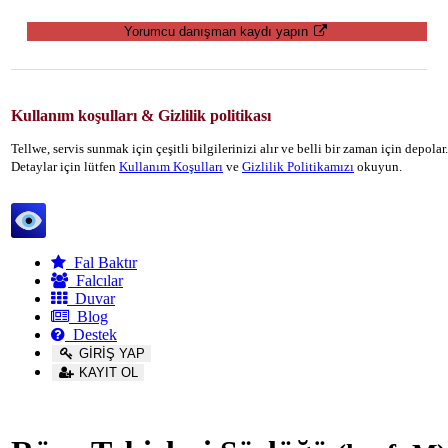
Yorumcu danışman kaydı yapın
Kullanım koşulları & Gizlilik politikası
Tellwe, servis sunmak için çeşitli bilgilerinizi alır ve belli bir zaman için depola
Detaylar için lütfen
Kullanım Koşulları
ve
Gizlilik Politikamızı
okuyun.
Tellwe
Fal Baktır
Falcılar
Duvar
Blog
Destek
GİRİŞ YAP
KAYIT OL