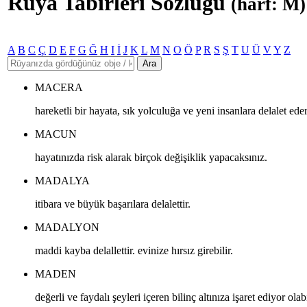
Rüya Tabirleri Sözlüğü
(harf: M)
A
B
C
Ç
D
E
F
G
Ğ
H
I
İ
J
K
L
M
N
O
Ö
P
R
S
Ş
T
U
Ü
V
Y
Z
Ara
MACERA
hareketli bir hayata, sık yolculuğa ve yeni insanlara delalet eder
MACUN
hayatınızda risk alarak birçok değişiklik yapacaksınız.
MADALYA
itibara ve büyük başarılara delalettir.
MADALYON
maddi kayba delallettir. evinize hırsız girebilir.
MADEN
değerli ve faydalı şeyleri içeren bilinç altınıza işaret ediyor olabi