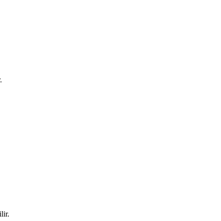
.
lir.