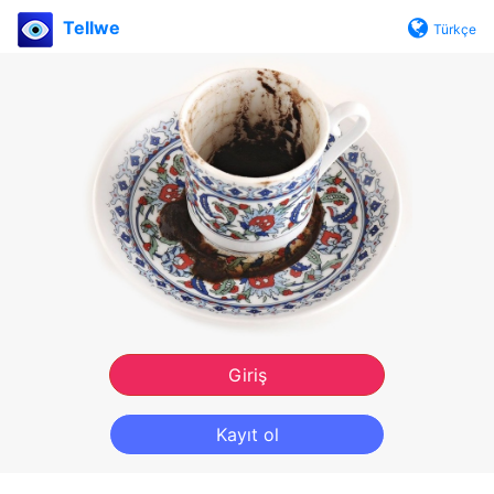
Tellwe
Türkçe
Giriş
Kayıt ol