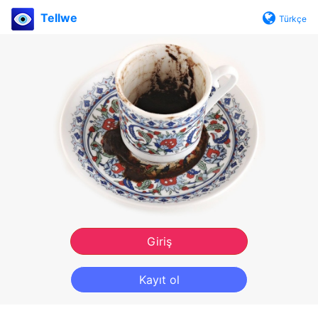
Tellwe
Türkçe
Giriş
Kayıt ol