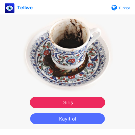
Tellwe
Türkçe
Giriş
Kayıt ol