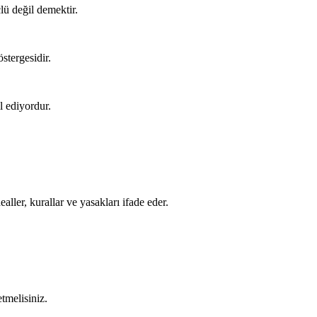
lü değil demektir.
stergesidir.
l ediyordur.
aller, kurallar ve yasakları ifade eder.
etmelisiniz.