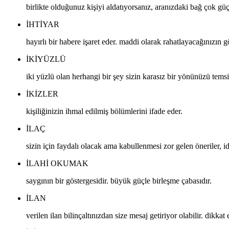
birlikte olduğunuz kişiyi aldatıyorsanız, aranızdaki bağ çok güç
IHTIYAR
hayırlı bir habere işaret eder. maddi olarak rahatlayacağınızın gö
IKIYÜZLÜ
iki yüzlü olan herhangi bir şey sizin karasız bir yönünüzü temsi
IKIZLER
kişiliğinizin ihmal edilmiş bölümlerini ifade eder.
ILAÇ
sizin için faydalı olacak ama kabullenmesi zor gelen öneriler, ide
ILAHI OKUMAK
saygının bir göstergesidir. büyük güçle birleşme çabasıdır.
ILAN
verilen ilan bilinçaltınızdan size mesaj getiriyor olabilir. dikkat 