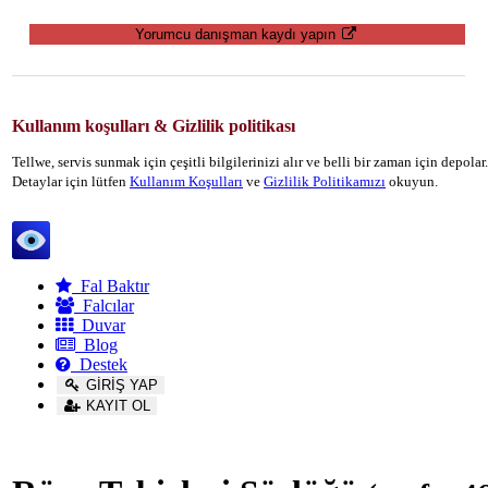
Yorumcu danışman kaydı yapın
Kullanım koşulları & Gizlilik politikası
Tellwe, servis sunmak için çeşitli bilgilerinizi alır ve belli bir zaman için depola
Detaylar için lütfen
Kullanım Koşulları
ve
Gizlilik Politikamızı
okuyun.
Tellwe
Fal Baktır
Falcılar
Duvar
Blog
Destek
GİRİŞ YAP
KAYIT OL