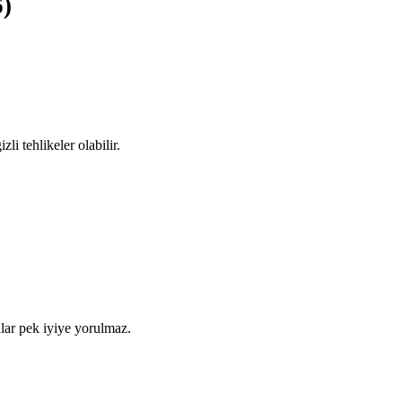
6)
li tehlikeler olabilir.
nlar pek iyiye yorulmaz.