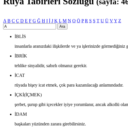
Rüya Tabirleri Sözlüğü
(sayfa: 4
A
B
C
Ç
D
E
F
G
Ğ
H
I
İ
J
K
L
M
N
O
Ö
P
R
S
Ş
T
U
Ü
V
Y
Z
Ara
IBLIS
insanlarla aranızdaki ilişkilerde ve ya işlerinizde görmediğiniz giz
IBRIK
tehlike sinyalidir, sabırlı olmanız gerekir.
ICAT
rüyada bişey icat etmek, çok para kazanılacağı anlamındadır.
IÇKI(IÇMEK)
şerbet, şurup gibi içecekler iyiye yorumlanır, ancak alkollü ola
IDAM
başkaları yüzünden zarara girebilirsiniz.