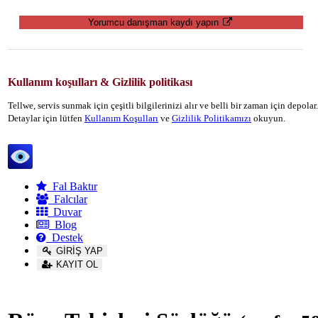
Yorumcu danışman kaydı yapın
Kullanım koşulları & Gizlilik politikası
Tellwe, servis sunmak için çeşitli bilgilerinizi alır ve belli bir zaman için depola
Detaylar için lütfen
Kullanım Koşulları
ve
Gizlilik Politikamızı
okuyun.
Tellwe
Fal Baktır
Falcılar
Duvar
Blog
Destek
GİRİŞ YAP
KAYIT OL