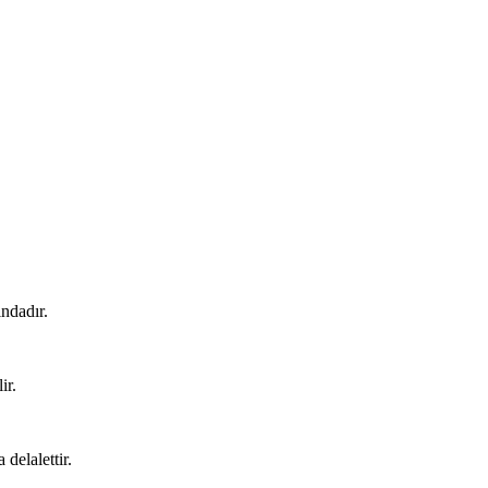
ındadır.
ir.
delalettir.