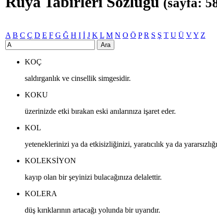
Rüya Tabirleri Sözlüğü
(sayfa: 5
A
B
C
Ç
D
E
F
G
Ğ
H
I
İ
J
K
L
M
N
O
Ö
P
R
S
Ş
T
U
Ü
V
Y
Z
Ara
KOÇ
saldırganlık ve cinsellik simgesidir.
KOKU
üzerinizde etki bırakan eski anılarınıza işaret eder.
KOL
yeteneklerinizi ya da etkisizliğinizi, yaratıcılık ya da yararsızlığ
KOLEKSIYON
kayıp olan bir şeyinizi bulacağınıza delalettir.
KOLERA
düş kırıklarının artacağı yolunda bir uyarıdır.