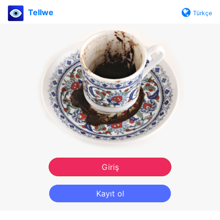
Tellwe
Türkçe
Giriş
Kayıt ol