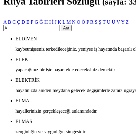
Rüya Tabirleri Sözlüğü
(sayfa: 3
A
B
C
Ç
D
E
F
G
Ğ
H
I
İ
J
K
L
M
N
O
Ö
P
R
S
Ş
T
U
Ü
V
Y
Z
Ara
ELDIVEN
kaybetmişseniz terkedileceğiniz, yeniyse iş hayatında başarılı 
ELEK
yapacağınız bir işte başarı elde edeceksiniz demektir.
ELEKTRIK
hayatınızda aniden meydana gelecek değişimlerle zarara uğray
ELMA
hayallerinizin gerçekleşeceği anlamındadır.
ELMAS
zenginliğin ve saygınlığın simgesidir.