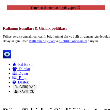
Yorumcu danışman kaydı yapın
Kullanım koşulları & Gizlilik politikası
Tellwe, servis sunmak için çeşitli bilgilerinizi alır ve belli bir zaman için depola
Detaylar için lütfen
Kullanım Koşulları
ve
Gizlilik Politikamızı
okuyun.
Tellwe
Fal Baktır
Falcılar
Duvar
Blog
Destek
GİRİŞ YAP
KAYIT OL