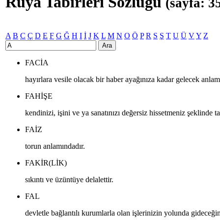
Rüya Tabirleri Sözlüğü
(sayfa: 3
A
B
C
Ç
D
E
F
G
Ğ
H
I
İ
J
K
L
M
N
O
Ö
P
R
S
Ş
T
U
Ü
V
Y
Z
Ara
FACIA
hayırlara vesile olacak bir haber ayağınıza kadar gelecek anlam
FAHIŞE
kendinizi, işini ve ya sanatınızı değersiz hissetmeniz şeklinde ta
FAIZ
torun anlamındadır.
FAKIR(LIK)
sıkıntı ve üzüntüye delalettir.
FAL
devletle bağlantılı kurumlarla olan işlerinizin yolunda gideceğine