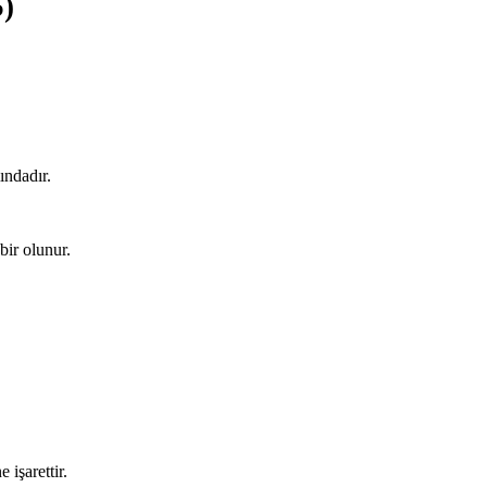
5)
ındadır.
bir olunur.
 işarettir.