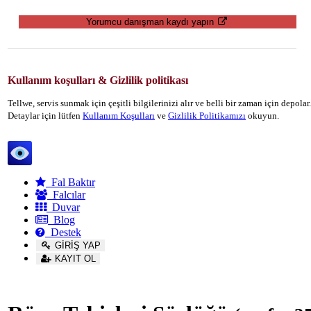
Yorumcu danışman kaydı yapın
Kullanım koşulları & Gizlilik politikası
Tellwe, servis sunmak için çeşitli bilgilerinizi alır ve belli bir zaman için depola
Detaylar için lütfen
Kullanım Koşulları
ve
Gizlilik Politikamızı
okuyun.
Tellwe
Fal Baktır
Falcılar
Duvar
Blog
Destek
GİRİŞ YAP
KAYIT OL