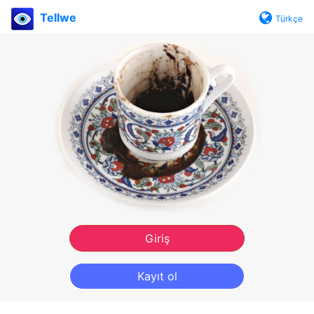
Tellwe
Türkçe
Giriş
Kayıt ol