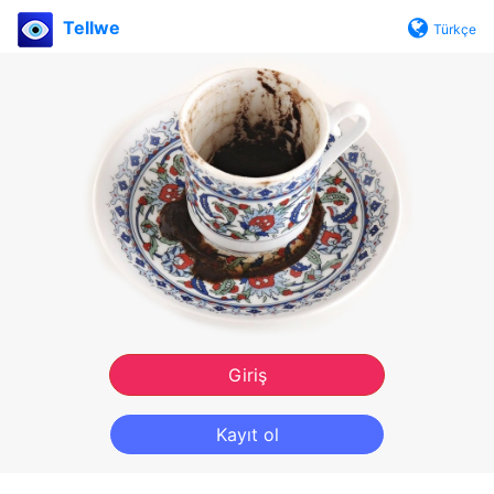
Tellwe
Türkçe
Giriş
Kayıt ol