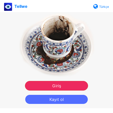
Tellwe
Türkçe
Giriş
Kayıt ol