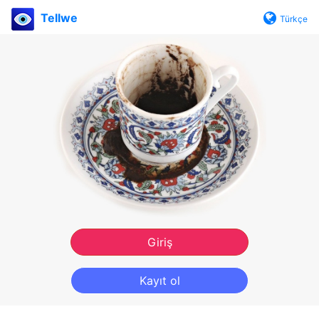
Tellwe
Türkçe
Giriş
Kayıt ol