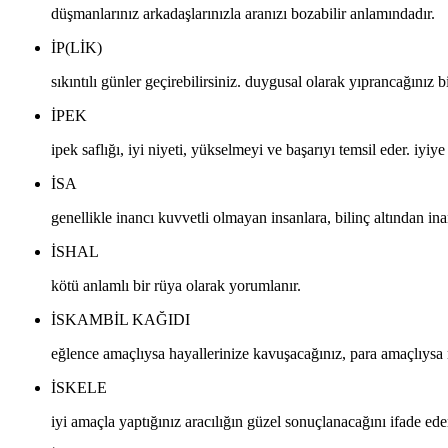
düşmanlarınız arkadaşlarınızla aranızı bozabilir anlamındadır.
IP(LIK)
sıkıntılı günler geçirebilirsiniz. duygusal olarak yıprancağınız 
IPEK
ipek saflığı, iyi niyeti, yükselmeyi ve başarıyı temsil eder. iyiy
ISA
genellikle inancı kuvvetli olmayan insanlara, bilinç altından 
ISHAL
kötü anlamlı bir rüya olarak yorumlanır.
ISKAMBIL KAĞIDI
eğlence amaçlıysa hayallerinize kavuşacağınız, para amaçlıysa
ISKELE
iyi amaçla yaptığınız aracılığın güzel sonuçlanacağını ifade ede