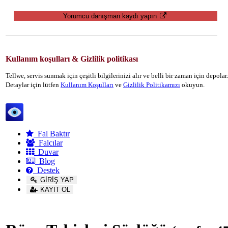
Yorumcu danışman kaydı yapın
Kullanım koşulları & Gizlilik politikası
Tellwe, servis sunmak için çeşitli bilgilerinizi alır ve belli bir zaman için depola
Detaylar için lütfen
Kullanım Koşulları
ve
Gizlilik Politikamızı
okuyun.
Tellwe
Fal Baktır
Falcılar
Duvar
Blog
Destek
GİRİŞ YAP
KAYIT OL