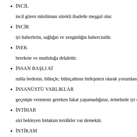
INCIL
incil gören müslüman sürekli ibadetle meşgul olur.
INCIR
iyi haberlerin, sağlığın ve zenginliğin habercisidir.
INEK
berekete ve mutluluğa delalettir.
INSAN BAŞLI AT
ruhla bedenin, bilinçle, bilinçaltının birleşmesi olarak yorumlanı
INSANÜSTÜ VARLIKLAR
geçmişte vermeniz gereken fakat yapamadığınız, temelinde iyi ol
INTIHAR
sizi bekleyen birtakım terslikler var demektir.
INTIKAM