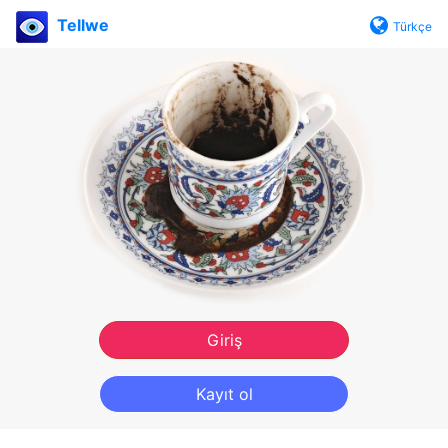
Tellwe
Türkçe
Giriş
Kayıt ol