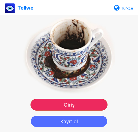
Tellwe
Türkçe
Giriş
Kayıt ol