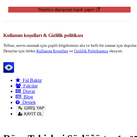
Yorumcu danışman kaydı yapın
Kullanım koşulları & Gizlilik politikası
Tellwe, servis sunmak için çeşitli bilgilerinizi alır ve belli bir zaman için depola
Detaylar için lütfen
Kullanım Koşulları
ve
Gizlilik Politikamızı
okuyun.
Tellwe
Fal Baktır
Falcılar
Duvar
Blog
Destek
GİRİŞ YAP
KAYIT OL