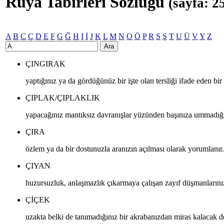
Rüya Tabirleri Sözlüğü
(sayfa: 2
A
B
C
Ç
D
E
F
G
Ğ
H
I
İ
J
K
L
M
N
O
Ö
P
R
S
Ş
T
U
Ü
V
Y
Z
Ara
ÇINGIRAK
yaptığınız ya da gördüğünüz bir işte olan tersliği ifade eden bir 
ÇIPLAK/ÇIPLAKLIK
yapacağınız mantıksız davranışlar yüzünden başınıza ummadığını
ÇIRA
özlem ya da bir dostunuzla aranızın açılması olarak yorumlanır.
ÇIYAN
huzursuzluk, anlaşmazlık çıkarmaya çalışan zayıf düşmanlarınızı
ÇIÇEK
uzakta belki de tanımadığınız bir akrabanızdan miras kalacak d