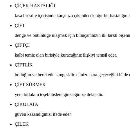
ÇIÇEK HASTALIĞI
kısa bir süre içerisinde karşınıza çıkabilecek ağır bir hastalığın 
ÇIFT
denge ve bütünlüğe ulaşmak için bilinçaltınızın iki farklı bişenin
ÇIFTÇI
kalbi temiz olan birisiyle kuracağınız ilişkiyi temsil eder.
ÇIFTLIK
bolluğun ve bereketin simgesidir. elinize para geçeceğini ifade 
ÇIFT SÜRMEK
yeni birtakım teşebbüslere gireceğinize delalettir.
ÇIKOLATA
güven kazandığınızı ifade eder.
ÇILEK