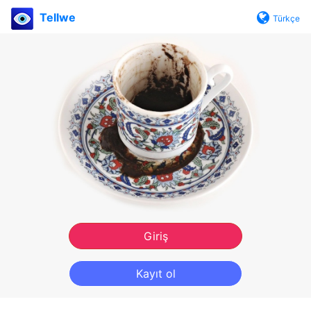
Tellwe
Türkçe
Giriş
Kayıt ol