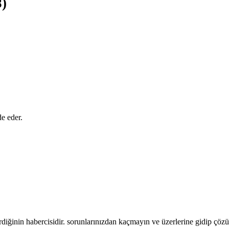
8)
de eder.
irdiğinin habercisidir. sorunlarınızdan kaçmayın ve üzerlerine gidip çözü