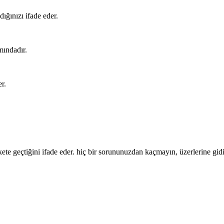
ığınızı ifade eder.
mındadır.
r.
ekete geçtiğini ifade eder. hiç bir sorununuzdan kaçmayın, üzerlerine gid