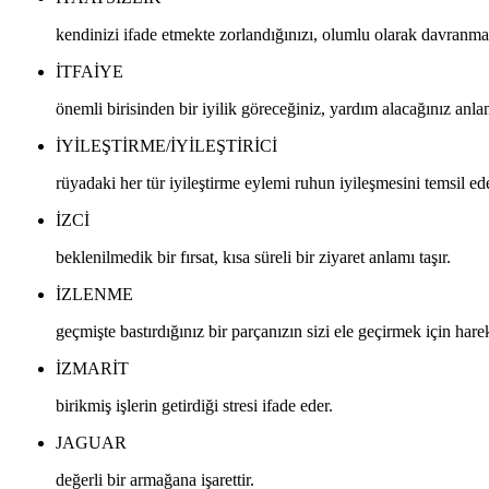
kendinizi ifade etmekte zorlandığınızı, olumlu olarak davranmad
ITFAIYE
önemli birisinden bir iyilik göreceğiniz, yardım alacağınız anla
IYILEŞTIRME/IYILEŞTIRICI
rüyadaki her tür iyileştirme eylemi ruhun iyileşmesini temsil ede
IZCI
beklenilmedik bir fırsat, kısa süreli bir ziyaret anlamı taşır.
IZLENME
geçmişte bastırdığınız bir parçanızın sizi ele geçirmek için har
IZMARIT
birikmiş işlerin getirdiği stresi ifade eder.
JAGUAR
değerli bir armağana işarettir.