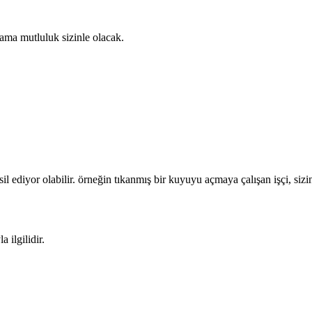
z ama mutluluk sizinle olacak.
msil ediyor olabilir. örneğin tıkanmış bir kuyuyu açmaya çalışan işçi, siz
 ilgilidir.