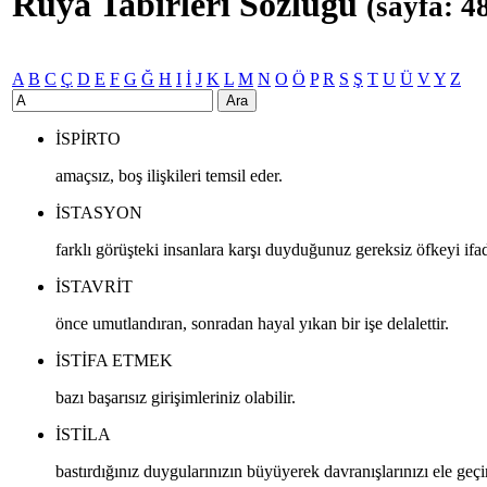
Rüya Tabirleri Sözlüğü
(sayfa: 4
A
B
C
Ç
D
E
F
G
Ğ
H
I
İ
J
K
L
M
N
O
Ö
P
R
S
Ş
T
U
Ü
V
Y
Z
Ara
ISPIRTO
amaçsız, boş ilişkileri temsil eder.
ISTASYON
farklı görüşteki insanlara karşı duyduğunuz gereksiz öfkeyi ifa
ISTAVRIT
önce umutlandıran, sonradan hayal yıkan bir işe delalettir.
ISTIFA ETMEK
bazı başarısız girişimleriniz olabilir.
ISTILA
bastırdığınız duygularınızın büyüyerek davranışlarınızı ele geç