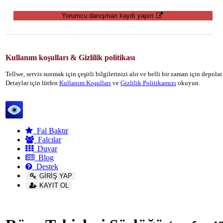
Yorumcu danışman kaydı yapın
Kullanım koşulları & Gizlilik politikası
Tellwe, servis sunmak için çeşitli bilgilerinizi alır ve belli bir zaman için depola
Detaylar için lütfen
Kullanım Koşulları
ve
Gizlilik Politikamızı
okuyun.
Tellwe
Fal Baktır
Falcılar
Duvar
Blog
Destek
GİRİŞ YAP
KAYIT OL