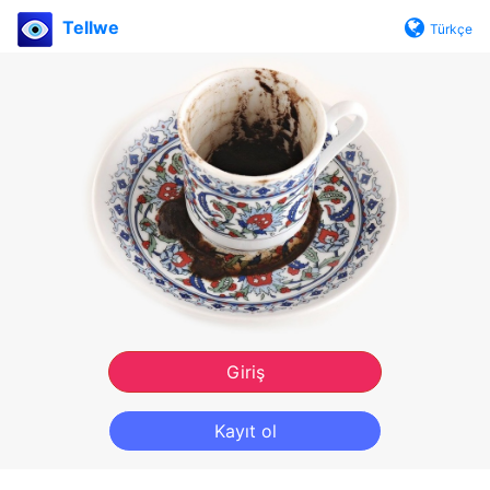
Tellwe
Türkçe
Giriş
Kayıt ol