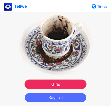
Tellwe
Türkçe
Giriş
Kayıt ol